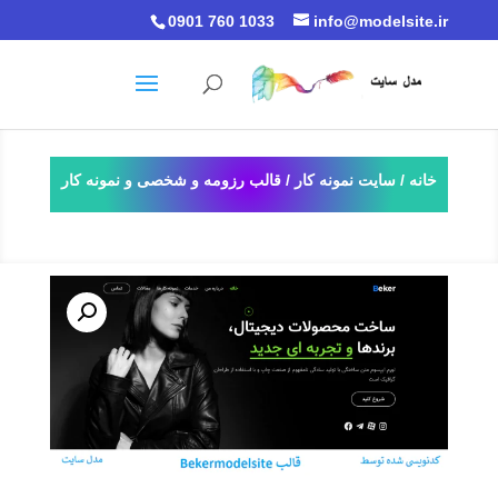
0901 760 1033
info@modelsite.ir
خانه
/
سایت نمونه کار
/ قالب رزومه و شخصی و نمونه کار
bekermodelsite وردپرس