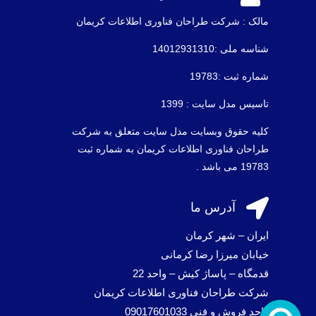
مالک : شرکت طراحان فناوری اطلاعات كريمان
شناسه ملی :14012931310
شماره ثبت :19783
تاسیس مدل سایت : 1399
کلیه حقوق وبسایت مدل سایت متعلق به شرکت
طراحان فناوری اطلاعات کریمان به شماره ثبت
19783 می باشد .

آدرس ما
ایران – شهر کرمان
خیابان میرزا رضا کرمانی
قدمگاه – پاساژ کیش – واحد 22
شرکت طراحان فناوری اطلاعات کریمان
واحد فروش و فنی 09017601033