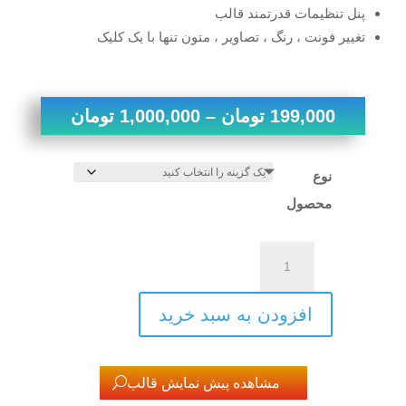
پنل تنظیمات قدرتمند قالب
تغییر فونت ، رنگ ، تصاویر ، متون تنها با یک کلیک
محدوده
199,000
تومان
–
1,000,000
تومان
قیمت:
نوع
00
محصول
تا
قالب
1,000,000 توما
رزومه
و
افزودن به سبد خرید
شخصی
و
نمونه
مشاهده پیش نمایش قالب
کار