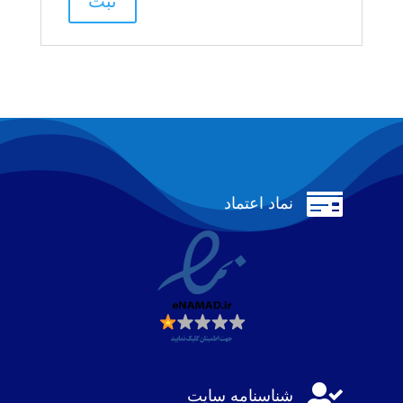

نماد اعتماد

شناسنامه سایت