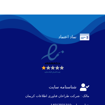

نماد اعتماد

شناسنامه سایت
مالک : شرکت طراحان فناوری اطلاعات كريمان
شناسه ملی :14012931310