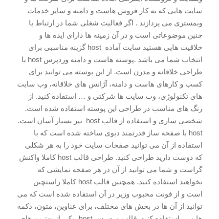
سایت هایی که به کار فروش هاست و دامنه و سایر خدمات
وبمستری می پردازند . اگر فعالیت شغلی شما در ارتباط با
چنین موضوعاتی است و در آن زمینه ها دارای ایده ها و
خلاقیت هایی هستید سایت آماده host گزینه مناسبی برای
انتخاب شما می باشد .پوسته هاست و دامنه وردپرس host با
طراحی خلاقانه و مدرن است. از این پوسته می توانید برای
کسب و کارهای هاست و دامنه، آژانس های خلاقانه، وب سایت
های تکنولوژی، وب سایت ها شرکتی و … استفاده کنید. از
رنگ های مناسب در طراحی این پوسته استفاده شده است.
شخصی سازی و استفاده از قالب host نیز بسیار آسان است.
host با صفحه ساز قدرتمند دیوی ساخته شده است که با
استفاده از آن می توانید صفحات سایت خود را به هر شکلی
که دوست دارید طراحی کنید. طراحی قالب host کاملا واکنش
گراست و شما می توانید از آن در هر صفحه نمایشی که
بخواهید استفاده کنید. همچنین قالب host کاملا راستچین
است و از فونت محبوب وزیر در آن استفاده شده است که می
توانید از آن ها در بخش های مختلف، برای عناوین، متون، دکمه
ها و … استفاده کنید. قالب وردپرس host، یکی از بهترین های