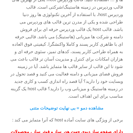
قالب وردپرس در زمینه هاستینگ/شرکتی است. قالب
وردپرس host، با استفاده از آخرین تکنولوژی ها روز دنیا
طراحی شده و یکی از مدرن ترین قالب های وردپرس می
باشد. قالب host یک قالب وردپرس حرفه ای برای فروش
دامنه و شرکت ها میزبانی (هاستینگ) می باشد. قالبی حرفه
ای با ظاهری کاربر پسند و کاملا واکنشگرا. کیفیتی فوق العاده
به همراه طراحی کاربر پسند، کدهای تمیز، سئوی حرفه ای و
هزاران امکانات برای کنترل و مدیریت آسان تر قالب باعث می
شود تا این قالب از سایر قالب ها متمایز باشد. آیا در زمینه
فروش فضای میزبانی و دامنه فعالیت می کنید و قصد تحول در
وبسایت خود را دارید؟ آیا قصد راه اندازی کسب و کاری جدید
در زمینه هاستینگ و میزبانی وب را دارید؟ قالب host یک گزینه
مناسب برای این اهداف است.
مشاهده دمو = بی نهایت توضیحات متنی
برخی از ویژگی های سایت آماده host که آنرا متمایز می کند :
دارای صفحه ساز دیوی جهت هدر ساز و فوتر ساز ، محصولات