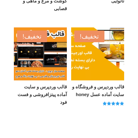
نانوایی
گوشت و مرغ و ماهی و
قصابی
تخفیف!
تخفیف!
قالب وردپرس و فروشگاه و
قالب وردپرس و سایت
سایت آماده عسل honey
آماده پیتزافروشی و فست
فود
امتیاز
5.00
از 5