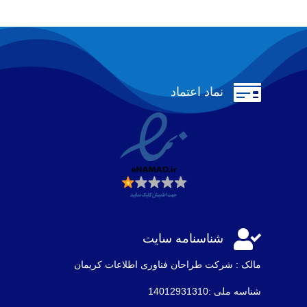

نماد اعتماد

شناسنامه سایت
مالک : شرکت طراحان فناوری اطلاعات كريمان
شناسه ملی :14012931310