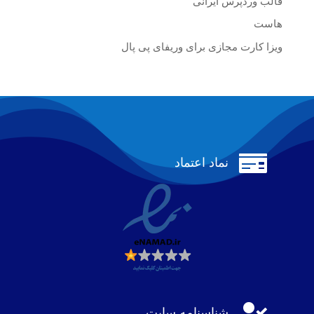
قالب وردپرس ایرانی
هاست
ویزا کارت مجازی برای وریفای پی پال

نماد اعتماد

شناسنامه سایت