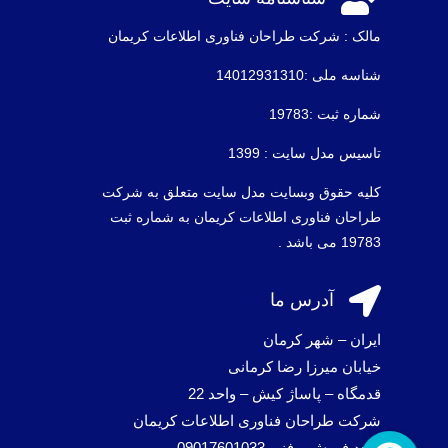
مالک : شرکت طراحان فناوری اطلاعات كريمان
شناسه ملی :14012931310
شماره ثبت :19783
تاسیس مدل سایت : 1399
کلیه حقوق وبسایت مدل سایت متعلق به شرکت
طراحان فناوری اطلاعات کریمان به شماره ثبت
19783 می باشد .

آدرس ما
ایران – شهر کرمان
خیابان میرزا رضا کرمانی
قدمگاه – پاساژ کیش – واحد 22
شرکت طراحان فناوری اطلاعات کریمان
واحد فروش و فنی 09017601033