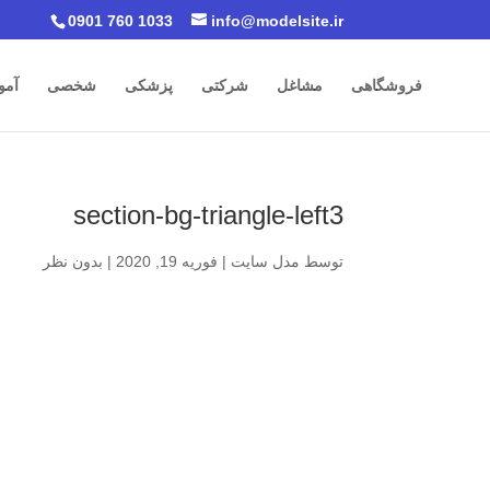
0901 760 1033
info@modelsite.ir
فروشگاهی
مشاغل
شرکتی
پزشکی
شخصی
آمو
section-bg-triangle-left3
توسط
مدل سایت
|
فوریه 19, 2020
|
بدون نظر