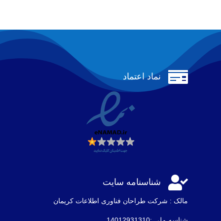

نماد اعتماد

شناسنامه سایت
مالک : شرکت طراحان فناوری اطلاعات كريمان
شناسه ملی :14012931310