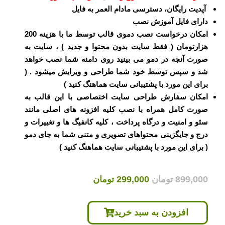
آپدیت رایگان، دسترسی مادام العمر به فایل
دارای فایل آموزش نصب
امکان درخواست نصب دموی قالب توسط ما با هزینه 200
هزارتومان ( فقط سایت بدون محتوا و جدید ) ، سایت به
صورت آنچه در دمو می بینید روی دامنه شما نصب خواهد
شد و سپس توسط خود شما طراحی و ویرایش میشود . (
برای این مورد با پشتیبانی سایت هماهنگ کنید )
امکان سفارش طراحی سایت اختصاصی با این قالب به
صورت کامل همراه با نصب کلیه افزونه های اصلی مانند
سئو و امنیت و درگاه پرداخت ، کلیه کانفیگ ها و تغییرات و
درج و جایگزینی محتواهای تصویری و متنی شما به جای دمو
( برای این مورد با پشتیبانی سایت هماهنگ کنید )
قیمت
قیمت
899,000
تومان
299,000
تومان
اصلی
فعلی
899,000 تومان
299,000 تومان
افزودن به سبد خرید
بود.
است.