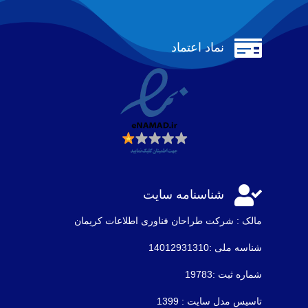

نماد اعتماد

شناسنامه سایت
مالک : شرکت طراحان فناوری اطلاعات كريمان
شناسه ملی :14012931310
شماره ثبت :19783
تاسیس مدل سایت : 1399